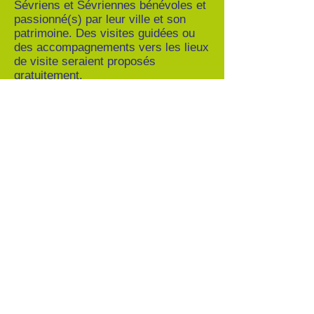
Sévriens et Sévriennes bénévoles et
passionné(s) par leur ville et son
patrimoine. Des visites guidées ou
des accompagnements vers les lieux
de visite seraient proposés
gratuitement.
Il faut absolument faire la promotion
de Sèvres à la Manufacture. Elle
attire un grand nombre de touristes
tous les ans qui se limitent
malheureusement à cette seule visite
et n'ont pas la curiosité de se rendre
dans Sèvres. Il faut les y inciter.
Nous proposons aussi la mise en
place d'une navette électrique
gratuite qui relierait le Pont de
Sèvres, la Manufacture et le Centre
de Sèvres.